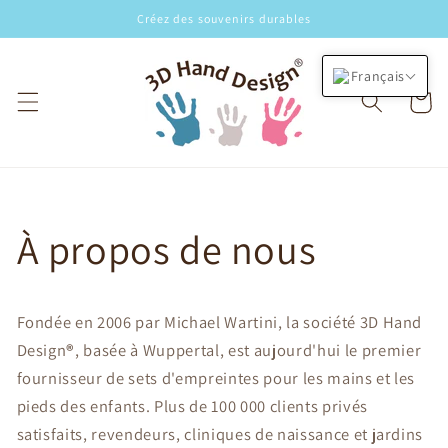
et
Créez des souvenirs durables
passer
au
contenu
Français
Panier
À propos de nous
Fondée en 2006 par Michael Wartini, la société 3D Hand
Design
®
, basée à Wuppertal, est aujourd'hui le premier
fournisseur de sets d'empreintes pour les mains et les
pieds des enfants. Plus de 100 000 clients privés
satisfaits, revendeurs, cliniques de naissance et jardins