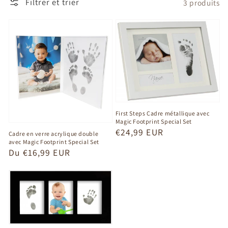
Filtrer et trier
3 produits
First Steps Cadre métallique avec
Magic Footprint Special Set
Prix
€24,99 EUR
Cadre en verre acrylique double
avec Magic Footprint Special Set
habituel
Prix
Du €16,99 EUR
habituel