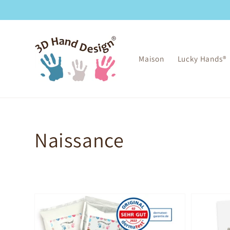
et
passer
au
contenu
Maison
Lucky Hands®
Collection:
Naissance