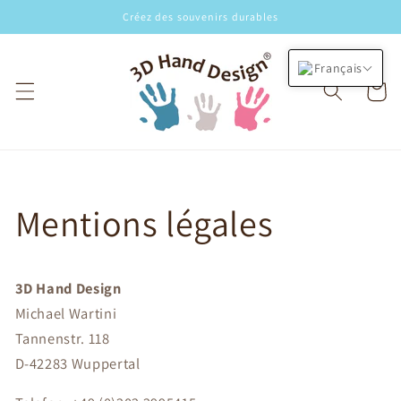
et
Créez des souvenirs durables
passer
au
contenu
Français
Panier
Mentions légales
3D Hand Design
Michael Wartini
Tannenstr. 118
D-42283 Wuppertal