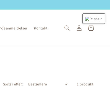
Dansk
Log
Indkøbskurv
ndeanmeldelser
Kontakt
ind
1 produkt
Sortér efter: