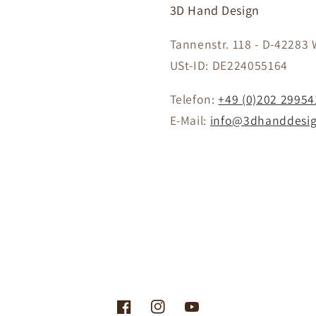
3D Hand Design
Tannenstr. 118 - D-42283
USt-ID: DE224055164
Telefon:
+49 (0)202 29954
E-Mail:
info@3dhanddesig
Facebook
Instagram
YouTube