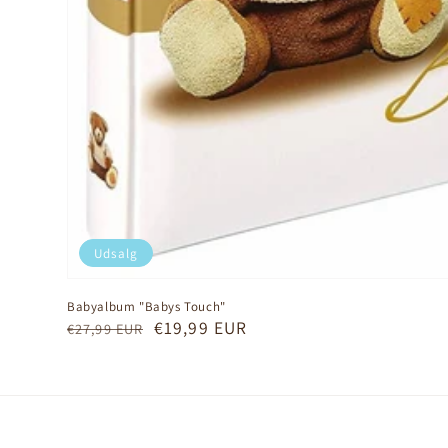
Udsalg
Babyalbum "Babys Touch"
Normalpris
Udsalgspris
€19,99 EUR
€27,99 EUR