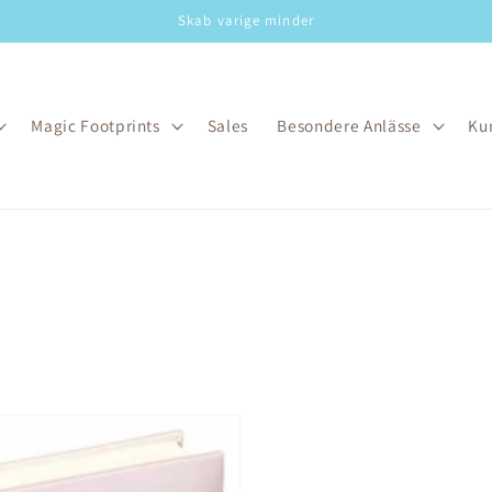
Skab varige minder
Magic Footprints
Sales
Besondere Anlässe
Ku