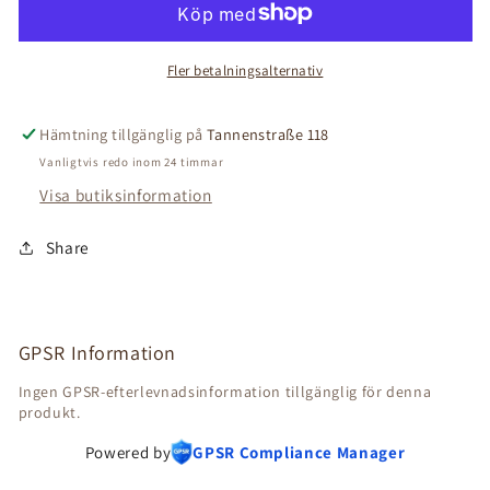
ca,
ca,
10
10
Fler betalningsalternativ
cm
cm
hög
hög
Hämtning tillgänglig på
Tannenstraße 118
Vanligtvis redo inom 24 timmar
Visa butiksinformation
Share
GPSR Information
Ingen GPSR-efterlevnadsinformation tillgänglig för denna
produkt.
Powered by
GPSR Compliance Manager