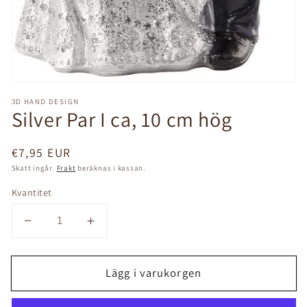
3D HAND DESIGN
Silver Par I ca, 10 cm hög
Ordinarie
€7,95 EUR
pris
Skatt ingår.
Frakt
beräknas i kassan.
Kvantitet
Minska
Öka
kvantitet
kvantitet
för
för
Lägg i varukorgen
Silver
Silver
Par
Par
I
I