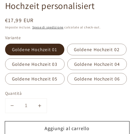
Hochzeit personalisiert
Prezzo
€17,99 EUR
di
Imposte incluse.
Spese di spedizione
calcolate al check-out.
listino
Variante
Goldene Hochzeit 01
Goldene Hochzeit 02
Goldene Hochzeit 03
Goldene Hochzeit 04
Goldene Hochzeit 05
Goldene Hochzeit 06
Quantità
Diminuisci
Aumenta
quantità
quantità
per
per
Aggiungi al carrello
Geschenk
Geschenk