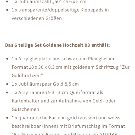
1 x Jubiläumszahl „50“ ca 6 x 5 cm
1 x transparente/doppelseitige Klebepads in
verschiedenen Größen
Das 6 teilige Set Goldene Hochzeit 03 enthält:
1 x Acrylglasplatte aus schwarzem Plexiglas im
Format 10 x 30 x 0,3 cm mit goldenem Schriftzug "Zur
Goldhochzeit"
1 x Jubiläumspaar Gold 8,5 cm
1 x Acrylrahmen 9 3 13 cm Querformat als
Kartenhalter und zur Aufnahme von Geld- oder
Gutscheinen
1 x quadratische Karte in gold (aussen) und weiss
beschreibbar (innen) mit Briefumschlag im Format
15 x 15 cm vom Karten- und Papierprofi GUSTAV