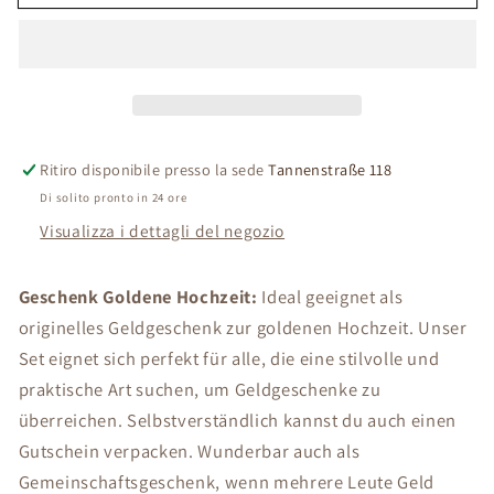
für
für
Goldene
Goldene
Hochzeit
Hochzeit
|
|
Geldgeschenk
Geldgeschenk
|
|
Hochzeit
Hochzeit
Ritiro disponibile presso la sede
Tannenstraße 118
Geschenke
Geschenke
Di solito pronto in 24 ore
Geld
Geld
Visualizza i dettagli del negozio
|
|
Geldgeschenk
Geldgeschenk
Hochzeit
Hochzeit
Geschenk Goldene Hochzeit:
Ideal geeignet als
personalisiert
personalisiert
originelles Geldgeschenk zur goldenen Hochzeit. Unser
Set eignet sich perfekt für alle, die eine stilvolle und
praktische Art suchen, um Geldgeschenke zu
überreichen. Selbstverständlich kannst du auch einen
Gutschein verpacken. Wunderbar auch als
Gemeinschaftsgeschenk, wenn mehrere Leute Geld