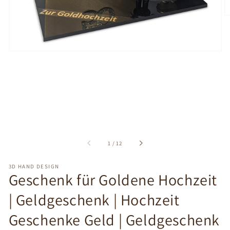
nella
modalità
galleria
di
1
/
12
3D HAND DESIGN
Geschenk für Goldene Hochzeit
| Geldgeschenk | Hochzeit
Geschenke Geld | Geldgeschenk