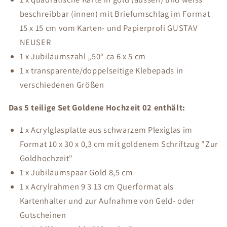
beschreibbar (innen) mit Briefumschlag im Format
15 x 15 cm vom Karten- und Papierprofi GUSTAV
NEUSER
1 x Jubiläumszahl „50“ ca 6 x 5 cm
1 x transparente/doppelseitige Klebepads in
verschiedenen Größen
Das 5 teilige Set Goldene Hochzeit 02 enthält:
1 x Acrylglasplatte aus schwarzem Plexiglas im
Format 10 x 30 x 0,3 cm mit goldenem Schriftzug "Zur
Goldhochzeit"
1 x Jubiläumspaar Gold 8,5 cm
1 x Acrylrahmen 9 3 13 cm Querformat als
Kartenhalter und zur Aufnahme von Geld- oder
Gutscheinen