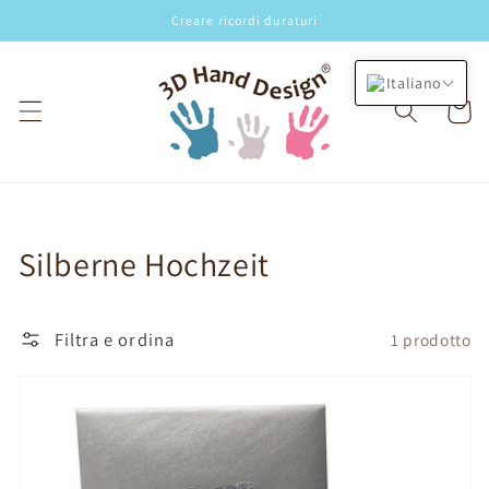
Vai
Creare ricordi duraturi
direttamente
ai contenuti
Italiano
Carrello
Collezione:
Silberne Hochzeit
Filtra e ordina
1 prodotto