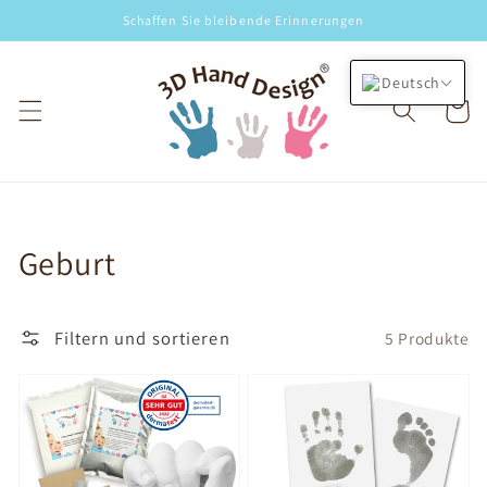
Direkt
Schaffen Sie bleibende Erinnerungen
zum
Inhalt
Deutsch
Warenko
Kategorie:
Geburt
Filtern und sortieren
5 Produkte